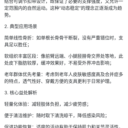
结合可调节扣带设计，既保证了必要的支撑强度，又允许一
定范围内的自然运动。这种“动态稳定”的理念正逐渐成为趋
势。
2. 典型应用场景
简单线性骨折：如单根长骨骨干断裂，没有严重错位时，支
具足以胜任；
软组织丰富区段：像前臂远端、小腿胫腓骨交界处等地，此
处皮下脂肪较厚，缓冲效果好，不易受外界冲击影响；
老年群体优先考量：考虑到老年人皮肤敏感度高及合并症多
的特点，透气性好、穿戴方便的支具更利于日常护理。
3. 核心益处解析
轻量化体验：减轻肢体负担，减少疲劳感；
便于清洁维护：随时取下清洗晾干，降低感染风险；
促进功能恢复：适度的活动有助于保持肌力和关节灵活性，