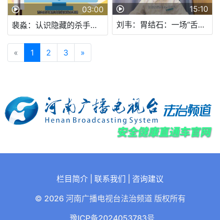
15:10
03:00
刘韦：胃结石：一场“舌尖上的冒险”，如何避免“石头记”上演？
裴淼：认识隐藏的杀手，高血压
«
1
2
3
»
栏目简介
|
联系我们
|
咨询建议
© 2026 河南广播电视台法治频道 版权所有
豫ICP备2024053783号