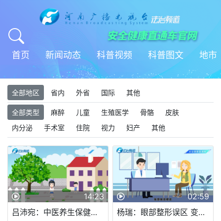
首页
新闻动态
科普视频
科普图文
地市
全部地区
省内
外省
国际
其他
全部类型
麻醉
儿童
生殖医学
骨骼
皮肤
内分泌
手术室
住院
视力
妇产
其他
14:23
02:59
吕沛宛：中医养生保健素养——夏
杨瑞：眼部整形误区 变美不踩坑!