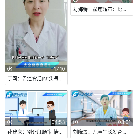
易海腾：盆底超声：比产后修复更重要的“地基检查”
17:10
丁莉：胃癌背后的“头号通缉犯”：幽门螺旋杆菌
04:53
03:01
孙建庆：别让肛肠“闹情绪”中医预防有妙计
刘晓景：儿童生长发育相关的知识—人体是如何长高的