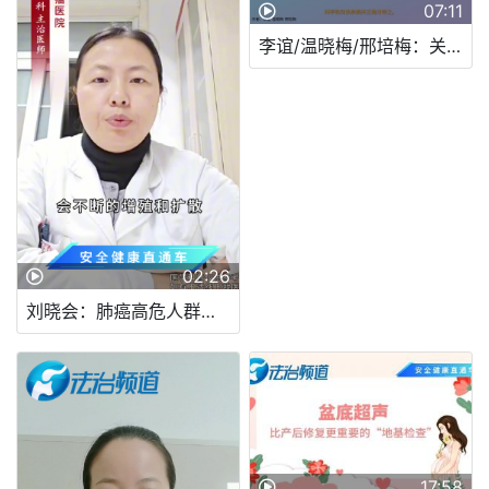
07:11
李谊/温晓梅/邢培梅：关注甲状腺，守护生命“腺”
02:26
刘晓会：肺癌高危人群如何降低患病风险?
17:58