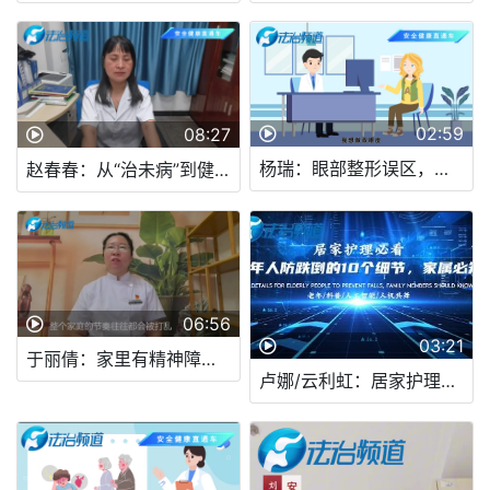
02:59
08:27
杨瑞：眼部整形误区，变美不踩坑！
赵春春：从“治未病”到健康管理：中医药在公共卫生中的独特优势有哪些
06:56
03:21
于丽倩：家里有精神障碍患者，日常照护要注意什么？
卢娜/云利虹：居家护理必看，老年人防跌倒的10个细节，家属必知