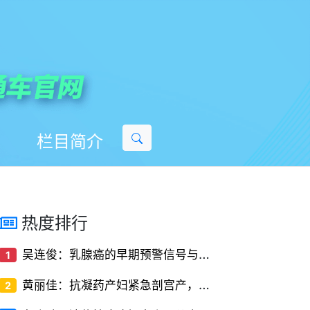
栏目简介
热度排行
吴
连俊：乳腺癌的早期预警信号与筛查方法
1
黄
丽佳：抗凝药产妇紧急剖宫产，椎管内麻醉的‘停药时间窗’解密
2