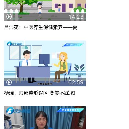
14:23
吕沛宛：中医养生保健素养——夏
02:59
杨瑞：眼部整形误区 变美不踩坑!