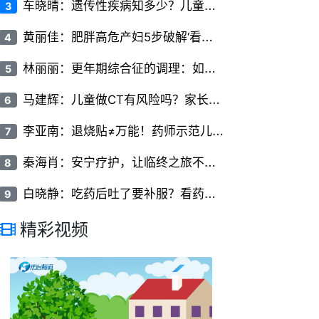
车
晓晴：遗传性疾病知多少？儿童常见遗传病的类型与症状
3
黄
丽佳：肥胖高危产妇5步破解‘看不见的椎间隙’
4
林
丽丽：更年期综合征的调理：如何平稳度过更年期
5
马
建辉：儿童做CT有风险吗？家长必知的儿科CT检查常识
6
李
亚南：退烧贴≠万能！药师示范儿童额头/腋下交替贴敷法+超过38.5℃必须联用口服药
7
秦
海肖：安宁疗护，让临终之旅不再冰冷
8
白
晓静：吃药后吐了要补服？看药物类型和时间
9
精彩视频