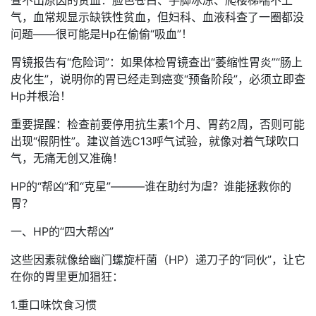
气，血常规显示缺铁性贫血，但妇科、血液科查了一圈都没
问题——很可能是Hp在偷偷“吸血”！
胃镜报告有“危险词”：如果体检胃镜查出“萎缩性胃炎”“肠上
皮化生”，说明你的胃已经走到癌变“预备阶段”，必须立即查
Hp并根治！
重要提醒：检查前要停用抗生素1个月、胃药2周，否则可能
出现“假阴性”。建议首选C13呼气试验，就像对着气球吹口
气，无痛无创又准确！
HP的“帮凶”和“克星”———谁在助纣为虐？谁能拯救你的
胃？
一、HP的“四大帮凶”
这些因素就像给幽门螺旋杆菌（HP）递刀子的“同伙”，让它
在你的胃里更加猖狂：
1.重口味饮食习惯