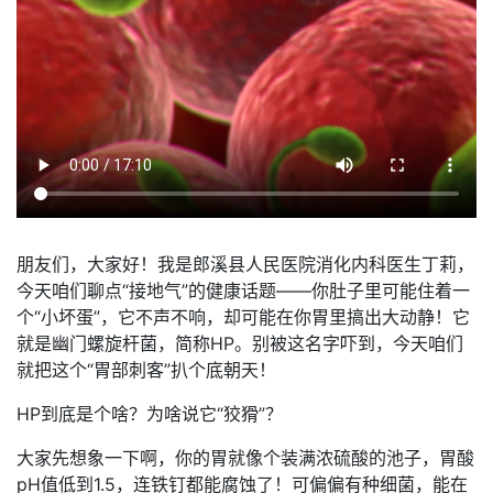
朋友们，大家好！我是郎溪县人民医院消化内科医生丁莉，
今天咱们聊点“接地气”的健康话题——你肚子里可能住着一
个“小坏蛋”，它不声不响，却可能在你胃里搞出大动静！它
就是幽门螺旋杆菌，简称HP。别被这名字吓到，今天咱们
就把这个“胃部刺客”扒个底朝天！
HP到底是个啥？为啥说它“狡猾”？
大家先想象一下啊，你的胃就像个装满浓硫酸的池子，胃酸
pH值低到1.5，连铁钉都能腐蚀了！可偏偏有种细菌，能在