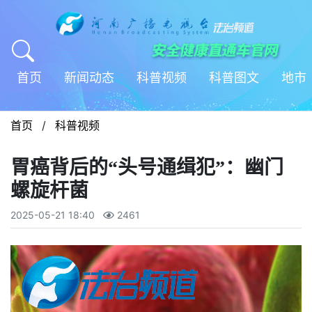
首页
新闻动态
科普视频
科普图文
地市
首页
/
科普视频
胃癌背后的“头号通缉犯”：幽门
螺旋杆菌
2025-05-21 18:40
2461