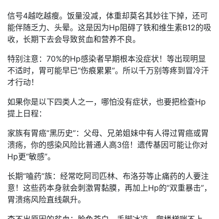
信号4越吃越瘦。饭量没减，体重却莫名其妙往下掉，还可
能伴随乏力、头晕。这是因为Hp阻碍了铁和维生素B12的吸
收，长期下去会导致贫血和营养不良。
特别注意：70%的Hp感染者早期根本没症状！等出现明显
不适时，胃可能早已“伤痕累累”。所以千万别等疼到冒冷汗
才行动！
如果你是以下四类人之一，哪怕没有症状，也要把检查Hp
提上日程：
家族有胃癌“黑历史”：父母、兄弟姐妹中有人得过胃癌或胃
溃疡，你的感染风险比普通人高3倍！遗传基因可能让你对
Hp更“敏感”。
长期“嗑药”族：经常吃阿司匹林、布洛芬等止痛药的人要注
意！这些药本身就会刺激胃黏膜，再加上Hp的“双重暴击”，
胃溃疡风险直线飙升。
查不出原因的贫血：脸色苍白、手脚冰凉、爬楼梯喘不上