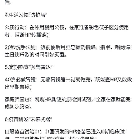
障。
4.生活习惯“防护盾”
公筷行动：在外用餐用公筷，在家准备彩色筷子区分使用
者，阻断HP传播链；
20秒洗手法则：饭前便后用肥皂搓洗指缝、指甲，唱两遍
生日快乐歌的时间刚好灭菌。
5.定期筛查“预警雷达”
40岁必做胃镜：无痛胃镜睡一觉就做完，既能查HP又能揪
出早期胃癌；
家庭筛查包：网购HP粪便抗原检测试剂，全家在家就能完
成初步筛查。
6.疫苗研发“未来武器”
口服疫苗试验中：中国研发的HP疫苗已进入Ⅲ期临床试
验，未来可能像打HPV疫苗一样预防胃癌；