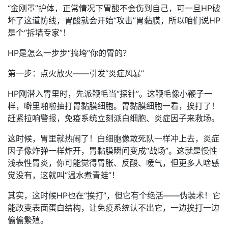
“金刚罩”护体，正常情况下胃酸不会伤到自己，可一旦HP破
坏了这道防线，胃酸就会开始“攻击”胃黏膜，所以咱们说HP
是个“拆墙专家”！
HP是怎么一步步“搞垮”你的胃的？
第一步：点火放火——引发“炎症风暴”
HP刚潜入胃里时，先派鞭毛当“探针”。这鞭毛像小鞭子一
样，噼里啪啦抽打胃黏膜细胞。胃黏膜细胞一看，挨打了！
赶紧拉响警报，免疫系统立刻派白细胞、炎症因子来救场。
这时候，胃里就热闹了！白细胞像敢死队一样冲上去，炎症
因子像炸弹一样炸开，胃黏膜瞬间变成“战场”。这就是慢性
浅表性胃炎，你可能觉得胃胀、反酸、嗳气，但更多人啥感
觉没有，这就叫“温水煮青蛙”！
其实，这时候HP也在“挨打”，但它有个绝活——伪装术！它
能改变表面蛋白结构，让免疫系统认不出它，一边挨打一边
偷偷繁殖。