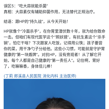
误区5：“吃大蒜就能杀菌”
真相：大蒜素仅有辅助抑菌作用，无法替代正规治疗。
结语：跟HP的“持久战”，从今天开始！
HP就像个“冷面杀手”，在你胃里潜伏数十年，就为给你致命
一击。但咱们有现代医学这个“照妖镜”，有抗生素这个“杀手
锏”，怕它干啥？下次跟家人吃饭，记得用公筷；孩子要尝
你的菜，用干净勺子分给他。这些小习惯，可能就是守护胃
健康的“第一块盾牌”。对抗HP，没有旁观者！从了解它开
始，每个人都是自己健康的“第一责任人”。记住啊，胃好
了，吃嘛嘛香，身体倍儿棒！
(丁莉 郎溪县人民医院 消化内科 主治医师)