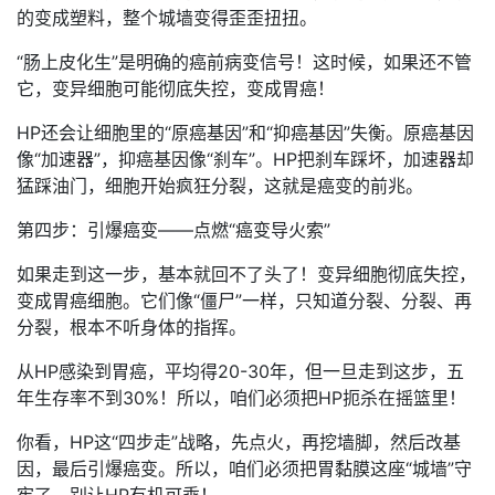
的变成塑料，整个城墙变得歪歪扭扭。
“肠上皮化生”是明确的癌前病变信号！这时候，如果还不管
它，变异细胞可能彻底失控，变成胃癌！
HP还会让细胞里的“原癌基因”和“抑癌基因”失衡。原癌基因
像“加速器”，抑癌基因像“刹车”。HP把刹车踩坏，加速器却
猛踩油门，细胞开始疯狂分裂，这就是癌变的前兆。
第四步：引爆癌变——点燃“癌变导火索”
如果走到这一步，基本就回不了头了！变异细胞彻底失控，
变成胃癌细胞。它们像“僵尸”一样，只知道分裂、分裂、再
分裂，根本不听身体的指挥。
从HP感染到胃癌，平均得20-30年，但一旦走到这步，五
年生存率不到30%！所以，咱们必须把HP扼杀在摇篮里！
你看，HP这“四步走”战略，先点火，再挖墙脚，然后改基
因，最后引爆癌变。所以，咱们必须把胃黏膜这座“城墙”守
牢了，别让HP有机可乘！