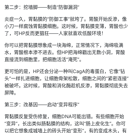
第二步：挖墙脚——制造“防御漏洞”
炎症一久，胃黏膜的“防御工事”就垮了。胃酸开始反渗，像
小刀一样腐蚀胃黏膜细胞。这时候，胃黏膜变薄，胃酸也少
了，可HP反而更猖狂——人家就喜欢低酸环境！
你可以把胃黏膜想象成一块海绵，正常情况下，海绵吸满
水，胃酸根本渗不进去。但HP把海绵戳出无数小洞，胃酸
直接流到细胞里，把细胞活活“淹死”。
更可怕的是，HP还会分泌一种叫CagA的毒蛋白，它像“钻
头”一样扎进细胞，让细胞骨架松散，细胞之间的“紧密连接”
被破坏。这时候，胃酸和消化酶趁机反渗，胃黏膜彻底失去
屏障。
第三步：改基因——启动“变异程序”
胃黏膜反复受伤修复，细胞DNA可能出错。有些细胞开始
“变异”，长出类似肠黏膜的结构，这叫“肠上皮化生”。你可
以把它想象成城墙上的砖头开始“变形”，有的变成木头，有