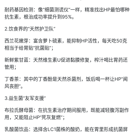
耐药基因检测：像“细菌测谎仪”一样，精准找出HP最怕哪种
抗生素，根治成功率提升到95%。
2.饮食界的“天然护卫队”
西兰花嫩芽：富含萝卜硫素，能抑制HP活性，每天吃50克
相当于给胃贴“抗菌贴”；
新鲜紫甘蓝：天然维生素U促进黏膜修复，榨汁喝比胃药还
管用；
丁香茶：其中的丁香酚是天然杀菌剂，饭后喝一杯让HP“闻
风丧胆”。
3.益生菌“友军支援”
布拉氏酵母菌：在抗生素治疗期间服用，既能减轻腹泻副作
用，又能阻止HP“死灰复燃”；
乳酸菌饮品：选择含LC1菌株的酸奶，能在胃里形成抗菌屏