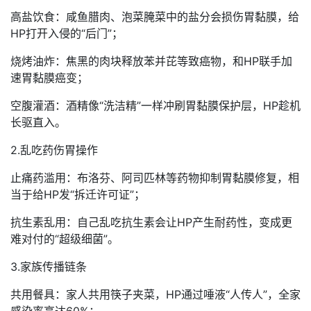
高盐饮食：咸鱼腊肉、泡菜腌菜中的盐分会损伤胃黏膜，给
HP打开入侵的“后门”；
烧烤油炸：焦黑的肉块释放苯并芘等致癌物，和HP联手加
速胃黏膜癌变；
空腹灌酒：酒精像“洗洁精”一样冲刷胃黏膜保护层，HP趁机
长驱直入。
2.乱吃药伤胃操作
止痛药滥用：布洛芬、阿司匹林等药物抑制胃黏膜修复，相
当于给HP发“拆迁许可证”；
抗生素乱用：自己乱吃抗生素会让HP产生耐药性，变成更
难对付的“超级细菌”。
3.家族传播链条
共用餐具：家人共用筷子夹菜，HP通过唾液“人传人”，全家
感染率高达60%；