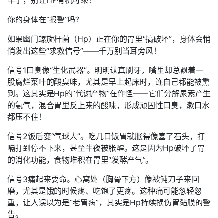
你的身体在“报警”吗？
如果幽门螺旋杆菌（Hp）正在你的胃里“搞破坏”，身体会悄
悄发出这些“求救信号”——千万别当耳旁风！
信号1口臭像“生化武器”。明明认真刷牙，嘴里却总飘着一
股腐烂菜叶的酸臭味，尤其是早上起床时，连自己都能被熏
到。这其实是Hp的“代谢产物”在作怪——它们分解尿素产生
的氨气，混合胃里反上来的酸味，形成顽固性口臭，漱口水
都压不住！
信号2饭后变“气球人”。吃几口饭胃就胀得像塞了石头，打
嗝打到停不下来，甚至半夜被胀醒。这是因为Hp破坏了胃
的消化功能，食物堆积在胃里“发酵产气”。
信号3痛起来要命。心窝处（胸骨下方）像被钝刀子来回
磨，尤其是饿的时候疼、吃饱了更疼。这种痛可能忽轻忽
重，让人误以为是“老胃病”，其实是Hp持续损伤胃黏膜的警
告。