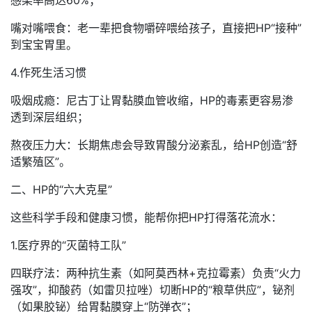
嘴对嘴喂食：老一辈把食物嚼碎喂给孩子，直接把HP“接种”
到宝宝胃里。
4.作死生活习惯
吸烟成瘾：尼古丁让胃黏膜血管收缩，HP的毒素更容易渗
透到深层组织；
熬夜压力大：长期焦虑会导致胃酸分泌紊乱，给HP创造“舒
适繁殖区”。
二、HP的“六大克星”
这些科学手段和健康习惯，能帮你把HP打得落花流水：
1.医疗界的“灭菌特工队”
四联疗法：两种抗生素（如阿莫西林+克拉霉素）负责“火力
强攻”，抑酸药（如雷贝拉唑）切断HP的“粮草供应”，铋剂
（如果胶铋）给胃黏膜穿上“防弹衣”；