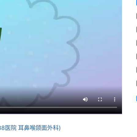
88医院 耳鼻喉颌面外科)