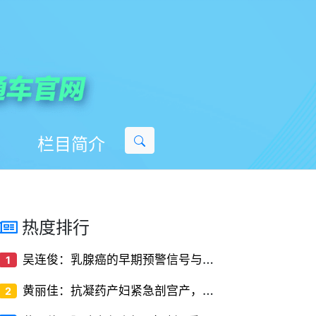
栏目简介
热度排行
吴
连俊：乳腺癌的早期预警信号与筛查方法
1
黄
丽佳：抗凝药产妇紧急剖宫产，椎管内麻醉的‘停药时间窗’解密
2