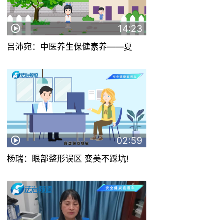
14:23
吕沛宛：中医养生保健素养——夏
02:59
杨瑞：眼部整形误区 变美不踩坑!