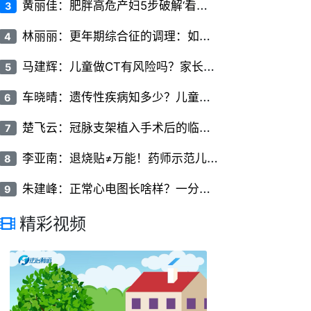
黄
丽佳：肥胖高危产妇5步破解‘看不见的椎间隙’
3
林
丽丽：更年期综合征的调理：如何平稳度过更年期
4
马
建辉：儿童做CT有风险吗？家长必知的儿科CT检查常识
5
车
晓晴：遗传性疾病知多少？儿童常见遗传病的类型与症状
6
楚
飞云：冠脉支架植入手术后的临床护理要点有哪些
7
李
亚南：退烧贴≠万能！药师示范儿童额头/腋下交替贴敷法+超过38.5℃必须联用口服药
8
朱
建峰：正常心电图长啥样？一分钟看懂P波、QRS波和T波
9
精彩视频