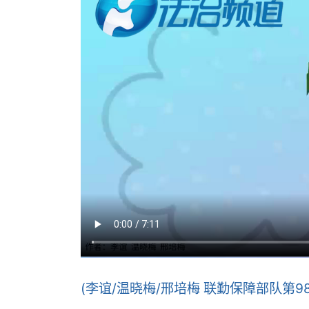
(李谊/温晓梅/邢培梅 联勤保障部队第9