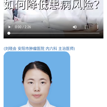
(刘晓会 安阳市肿瘤医院 内六科 主治医师)