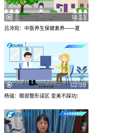
14:23
吕沛宛：中医养生保健素养——夏
02:59
杨瑞：眼部整形误区 变美不踩坑!