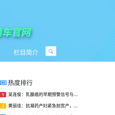
栏目简介
热度排行
吴
连俊：乳腺癌的早期预警信号与筛查方法
1
黄
丽佳：抗凝药产妇紧急剖宫产，椎管内麻醉的‘停药时间窗’解密
2