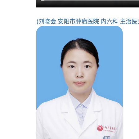
(刘晓会 安阳市肿瘤医院 内六科 主治医