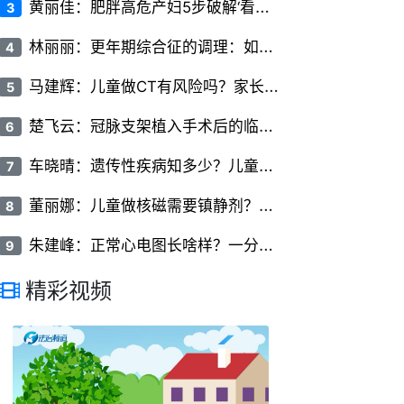
黄
丽佳：肥胖高危产妇5步破解‘看不见的椎间隙’
3
林
丽丽：更年期综合征的调理：如何平稳度过更年期
4
马
建辉：儿童做CT有风险吗？家长必知的儿科CT检查常识
5
楚
飞云：冠脉支架植入手术后的临床护理要点有哪些
6
车
晓晴：遗传性疾病知多少？儿童常见遗传病的类型与症状
7
董
丽娜：儿童做核磁需要镇静剂？家长关心的问题全解答
8
朱
建峰：正常心电图长啥样？一分钟看懂P波、QRS波和T波
9
精彩视频