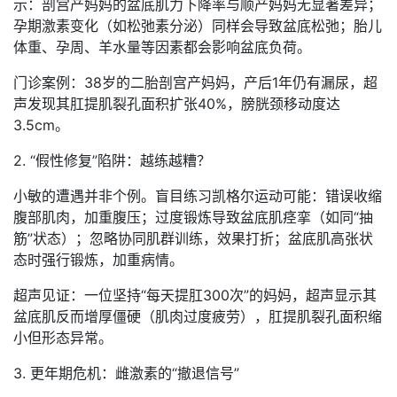
示：剖宫产妈妈的盆底肌力下降率与顺产妈妈无显著差异；
孕期激素变化（如松弛素分泌）同样会导致盆底松弛；胎儿
体重、孕周、羊水量等因素都会影响盆底负荷。
门诊案例：38岁的二胎剖宫产妈妈，产后1年仍有漏尿，超
声发现其肛提肌裂孔面积扩张40%，膀胱颈移动度达
3.5cm。
2. “假性修复”陷阱：越练越糟？
小敏的遭遇并非个例。盲目练习凯格尔运动可能：错误收缩
腹部肌肉，加重腹压；过度锻炼导致盆底肌痉挛（如同“抽
筋”状态）；忽略协同肌群训练，效果打折；盆底肌高张状
态时强行锻炼，加重病情。
超声见证：一位坚持“每天提肛300次”的妈妈，超声显示其
盆底肌反而增厚僵硬（肌肉过度疲劳），肛提肌裂孔面积缩
小但形态异常。
3. 更年期危机：雌激素的“撤退信号”