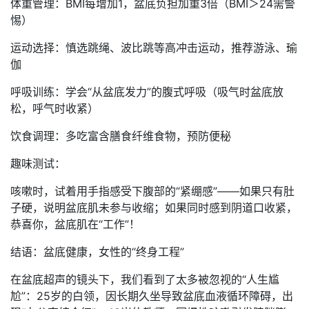
体重管理：BMI每增加1，盆底负担加重3倍（BMI＞24需警
惕）
运动选择：慎选跳绳、波比跳等高冲击运动，推荐游泳、瑜
伽
呼吸训练：学会“从盆底发力”的腹式呼吸（吸气时盆底放
松，呼气时收紧）
饮食调理：多吃富含膳食纤维食物，预防便秘
趣味测试：
咳嗽时，试着用手指感受下腹部的“紧绷感”——如果只有肚
子硬，说明盆底肌未参与收缩；如果同时感到阴道口收紧，
恭喜你，盆底肌在“工作”！
结语：盆底健康，女性的“终身工程”
在盆底超声的镜头下，我们看到了太多被忽视的“人生尴
尬”：25岁的白领，因长期久坐导致盆底血液循环障碍，出