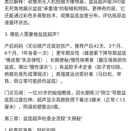
类比解释：就像用无人机拍摄大楼地基，盆底超声能360度
无死角地展示盆底“承重墙”的裂缝和倾斜。更神奇的是，它
还能通过彩色多普勒技术，观察盆底血管分布，评估局部血
液循环状态。
3. 哪些人需要做盆底超声？
产后妈妈（无论顺产还是剖宫产，推荐产后42天、3个月、
6个月、1年各查一次）；更年期女性（雌激素下降导致盆底
“橡皮筋”失去弹性）；长期便秘/慢性咳嗽者（腹压增高损伤
盆底，堪比“慢性谋杀”）；有盆腔手术史者（如子宫切除，
疤痕处易形成薄弱点）；高强度运动爱好者（马拉松、举
铁、倒立等可能损伤盆底）。
门诊见闻：一位35岁的瑜伽教练，因长期练习“倒立”导致盆
底肌过度拉伸，超声显示其膀胱颈下垂达3厘米（正常＜1.5
厘米），阴道前壁膨出Ⅱ度。
第三章：盆底超声检查全流程“大揭秘”
1. 检查前准备：轻松如厕