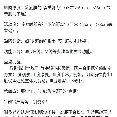
肌肉厚度：盆底肌的“承重能力”（正常＞5mm，＜3mm提
示肌力不足）；
活动度：咳嗽时器官的“下坠距离”（正常＜2cm，＞3cm需
警惕）；
缺陷诊断：如“阴道前壁膨出Ⅱ度”“肛提肌撕裂”；
功能评分：通过H线、M线等参数量化盆底功能。
重点提醒：
看到“膨出”“脱垂”等字眼不必恐慌，医生会根据分级制定
方案：Ⅰ度观察，Ⅱ度康复，Ⅲ度手术。例如，阴道前壁膨出Ⅰ
度仅需避免重体力劳动，Ⅲ度则需手术修补。
第四章：那些年，盆底超声揭开的“真相”
1. 剖宫产妈妈：别侥幸！
很多妈妈认为“没侧切没撕裂，盆底不会松”。但盆底超声显