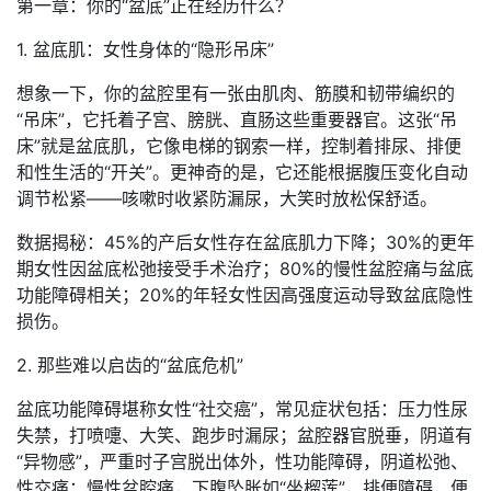
第一章：你的“盆底”正在经历什么？
1. 盆底肌：女性身体的“隐形吊床”
想象一下，你的盆腔里有一张由肌肉、筋膜和韧带编织的
“吊床”，它托着子宫、膀胱、直肠这些重要器官。这张“吊
床”就是盆底肌，它像电梯的钢索一样，控制着排尿、排便
和性生活的“开关”。更神奇的是，它还能根据腹压变化自动
调节松紧——咳嗽时收紧防漏尿，大笑时放松保舒适。
数据揭秘：45%的产后女性存在盆底肌力下降；30%的更年
期女性因盆底松弛接受手术治疗；80%的慢性盆腔痛与盆底
功能障碍相关；20%的年轻女性因高强度运动导致盆底隐性
损伤。
2. 那些难以启齿的“盆底危机”
盆底功能障碍堪称女性“社交癌”，常见症状包括：压力性尿
失禁，打喷嚏、大笑、跑步时漏尿；盆腔器官脱垂，阴道有
“异物感”，严重时子宫脱出体外，性功能障碍，阴道松弛、
性交痛；慢性盆腔痛，下腹坠胀如“坐榴莲”，排便障碍，便