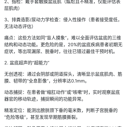
2、指检：戴手套触摸盆底肌（尴尬且不精准，仅能评估表
层肌肉）
3、排粪造影/尿动力学检查：侵入性操作（患者接受度低，
无法动态评估）
痛点：这些方法如同“盲人摸象”，难以全面评估盆底的三维
结构和动态功能。更危险的是，20%的盆底疾病患者初期无
症状，等出现漏尿、脱垂时，往往已错过最佳干预时机。
2. 盆底超声的“超能力”
无创透视：通过会阴部或阴道探头，清晰显示盆底肌肉、筋
膜、韧带的“全息影像”，分辨率达0.1mm。
动态捕捉：在患者做“缩肛动作”或“咳嗽”时，实时观察盆底
器官的移动轨迹，捕捉瞬间的功能异常。
精准定位：能测出膀胱颈下垂的毫米数，判断子宫脱垂的
“危险等级”，甚至发现早期筋膜撕裂。