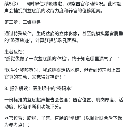
续5秒），同时屏住呼吸咳嗽，观察器官移动情况。此时超
声会捕捉到盆底肌的收缩力度和器官的位移距离。
第三步：三维重建
通过特殊软件，生成盆底的立体影像，甚至能模拟器官脱垂
的“坠落轨迹”，计算肛提肌裂孔面积。
患者反馈：
“感觉像做了一次盆底肌的‘体检’，终于知道哪里漏气了！”
“医生让我咳嗽时，我尴尬得想钻地缝，但看到超声图上器
官真的在动，又觉得好神奇！”
3. 报告解读：医生眼中的“密码本”
一份标准的盆底超声报告会包含：器官位置、肌肉厚度、活
动度、缺陷诊断和功能评分。
器官位置：膀胱、子宫、直肠的“坐标”（以耻骨联合后下缘
为参考点）；