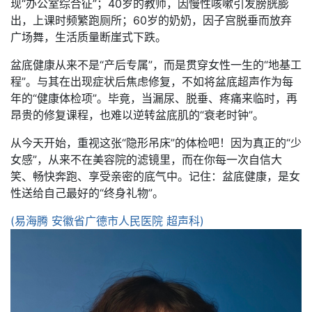
现“办公室综合征”；40岁的教师，因慢性咳嗽引发膀胱膨
出，上课时频繁跑厕所；60岁的奶奶，因子宫脱垂而放弃
广场舞，生活质量断崖式下跌。
盆底健康从来不是“产后专属”，而是贯穿女性一生的“地基工
程”。与其在出现症状后焦虑修复，不如将盆底超声作为每
年的“健康体检项”。毕竟，当漏尿、脱垂、疼痛来临时，再
昂贵的修复课程，也难以逆转盆底肌的“衰老时钟”。
从今天开始，重视这张“隐形吊床”的体检吧！因为真正的“少
女感”，从来不在美容院的滤镜里，而在你每一次自信大
笑、畅快奔跑、享受亲密的底气中。记住：盆底健康，是女
性送给自己最好的“终身礼物”。
(易海腾 安徽省广德市人民医院 超声科)