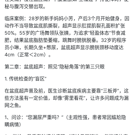
秘与腹泻交替出现。
临床案例：28岁的新手妈妈小芳，产后3个月开始健身，因
动作不当导致盆底肌撕裂，超声显示肛提肌裂孔面积扩张
50%。55岁的广场舞领队张姨，为追求“轻盈体态”节食减
肥，结果盆底脂肪垫萎缩，跳舞时膀胱脱垂。32岁的程序
员小琳，长期久坐+憋尿，盆底超声显示膀胱颈移动度达
4cm（正常＜2cm）。
第二章：盆底超声：照见“隐秘角落”的第三只眼
1. 传统检查的“盲区”
在盆底超声普及前，医生诊断盆底疾病主要靠“三板斧”，这
些方法虽有一定价值，却像“雾里看花”，让许多问题成为漏
网之鱼。
1、问诊：“您漏尿严重吗？”（主观性强，患者常因尴尬隐
瞒病情）