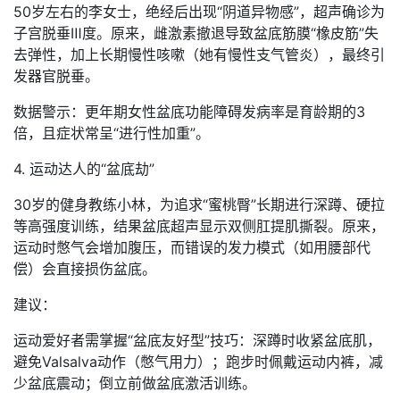
50岁左右的李女士，绝经后出现“阴道异物感”，超声确诊为
子宫脱垂Ⅲ度。原来，雌激素撤退导致盆底筋膜“橡皮筋”失
去弹性，加上长期慢性咳嗽（她有慢性支气管炎），最终引
发器官脱垂。
数据警示：更年期女性盆底功能障碍发病率是育龄期的3
倍，且症状常呈“进行性加重”。
4. 运动达人的“盆底劫”
30岁的健身教练小林，为追求“蜜桃臀”长期进行深蹲、硬拉
等高强度训练，结果盆底超声显示双侧肛提肌撕裂。原来，
运动时憋气会增加腹压，而错误的发力模式（如用腰部代
偿）会直接损伤盆底。
建议：
运动爱好者需掌握“盆底友好型”技巧：深蹲时收紧盆底肌，
避免Valsalva动作（憋气用力）；跑步时佩戴运动内裤，减
少盆底震动；倒立前做盆底激活训练。