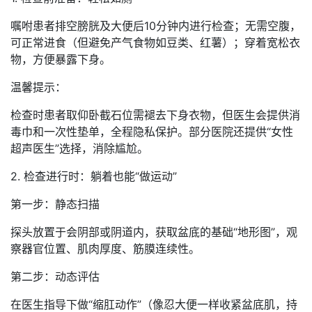
嘱咐患者排空膀胱及大便后10分钟内进行检查；无需空腹，
可正常进食（但避免产气食物如豆类、红薯）；穿着宽松衣
物，方便暴露下身。
温馨提示：
检查时患者取仰卧截石位需褪去下身衣物，但医生会提供消
毒巾和一次性垫单，全程隐私保护。部分医院还提供“女性
超声医生”选择，消除尴尬。
2. 检查进行时：躺着也能“做运动”
第一步：静态扫描
探头放置于会阴部或阴道内，获取盆底的基础“地形图”，观
察器官位置、肌肉厚度、筋膜连续性。
第二步：动态评估
在医生指导下做“缩肛动作”（像忍大便一样收紧盆底肌，持