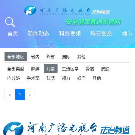
首页
新闻动态
科普视频
科普图文
地市
全部地区
省内
外省
国际
其他
全部类型
麻醉
儿童
生殖医学
骨骼
皮肤
内分泌
手术室
住院
视力
妇产
其他
«
1
»