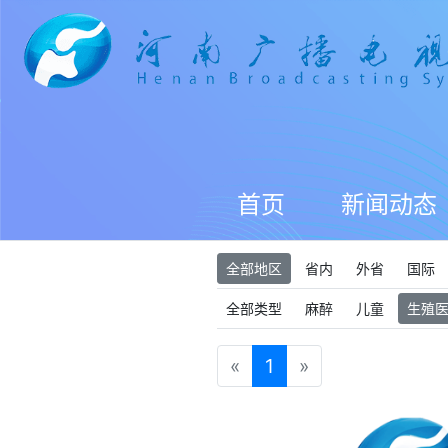
首页
新闻动态
全部地区
省内
外省
国际
全部类型
麻醉
儿童
生殖
«
1
»