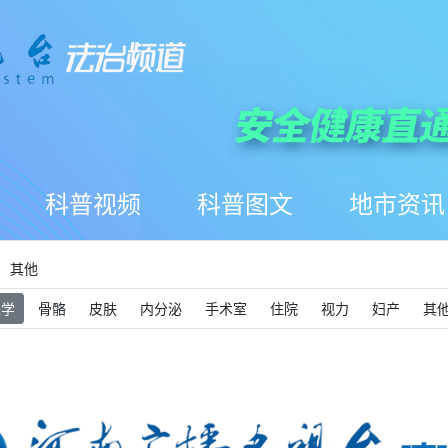
科普视频
科普图文
地市资讯
其他
医学
骨骼
皮肤
内分泌
手术室
住院
视力
妇产
其