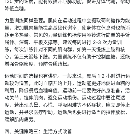
120 步的速度，能有效提升心肺功能，促进身体代谢，帮助
降低血糖。
力量训练同样重要。肌肉在运动过程中会摄取葡萄糖作为能
量，增加肌肉量能提高基础代谢率，使身体在休息时也能消
耗更多热量。常见的力量训练包括使用哑铃进行简单的手臂
屈伸、深蹲、平板支撑等。建议每周进行 2-3 次力量训
练，每次训练针对不同的肌肉群，如第一天锻炼上肢和核
心，第三天锻炼下肢。力量训练不仅有助于控制血糖，还能
增强骨骼密度，预防骨质疏松。
运动时间的选择也有讲究。一般来说，餐后 1-2 小时进行运
动较为适宜，此时血糖开始上升，运动能更好地促进血糖的
利用，降低餐后血糖峰值。运动前一定要做好热身准备，活
动关节，拉伸肌肉，避免运动损伤。运动过程中要注意适
度，若出现头晕、心慌、呼吸困难等不适症状，应立即停止
运动，并寻求医疗帮助。运动后也要进行适当的拉伸放松，
缓解肌肉疲劳。
四、关键策略三：生活方式改善