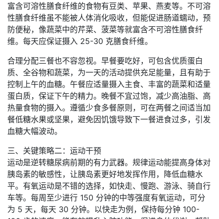
富含可溶性膳食纤维的食物有豆类、苹果、燕麦等。不可溶
性膳食纤维虽不能被人体消化吸收，但能促进肠道蠕动，预
防便秘，像蔬菜中的芹菜、菠菜等就富含不可溶性膳食纤
维。每天应保证摄入 25-30 克膳食纤维。
合理分配三餐也不容忽视。早餐要吃好，可包含优质蛋白
质、全谷物和蔬菜，为一天的活动提供充足能量，且有助于
控制上午的血糖。午餐应适量摄入主食、丰富的蔬菜和适量
蛋白质，保证下午的精力。晚餐不宜过饱，减少高油脂、高
热量食物的摄入。遵循少食多餐原则，可在两餐之间适当加
餐低糖水果或坚果，避免因饥饿导致下一餐进食过多，引发
血糖大幅波动。
三、关键策略二：运动干预
运动是逆转糖尿病前期的有力武器。规律运动能提高身体对
胰岛素的敏感性，让胰岛素更好地发挥作用，降低血糖水
平。有氧运动是不错的选择，如快走、慢跑、游泳、骑自行
车等。每周至少进行 150 分钟的中等强度有氧运动，可分
为 5 天，每天 30 分钟。以快走为例，保持每分钟 100-