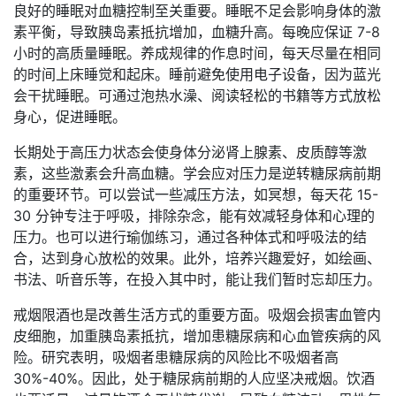
良好的睡眠对血糖控制至关重要。睡眠不足会影响身体的激
素平衡，导致胰岛素抵抗增加，血糖升高。每晚应保证 7-8
小时的高质量睡眠。养成规律的作息时间，每天尽量在相同
的时间上床睡觉和起床。睡前避免使用电子设备，因为蓝光
会干扰睡眠。可通过泡热水澡、阅读轻松的书籍等方式放松
身心，促进睡眠。
长期处于高压力状态会使身体分泌肾上腺素、皮质醇等激
素，这些激素会升高血糖。学会应对压力是逆转糖尿病前期
的重要环节。可以尝试一些减压方法，如冥想，每天花 15-
30 分钟专注于呼吸，排除杂念，能有效减轻身体和心理的
压力。也可以进行瑜伽练习，通过各种体式和呼吸法的结
合，达到身心放松的效果。此外，培养兴趣爱好，如绘画、
书法、听音乐等，在投入其中时，能让我们暂时忘却压力。
戒烟限酒也是改善生活方式的重要方面。吸烟会损害血管内
皮细胞，加重胰岛素抵抗，增加患糖尿病和心血管疾病的风
险。研究表明，吸烟者患糖尿病的风险比不吸烟者高
30%-40%。因此，处于糖尿病前期的人应坚决戒烟。饮酒