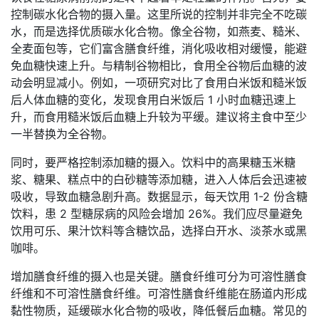
控制碳水化合物的摄入量。这里所说的控制并非完全不吃碳
水，而是选择优质碳水化合物。像全谷物，如燕麦、糙米、
全麦面包等，它们富含膳食纤维，消化吸收相对缓慢，能避
免血糖快速上升。与精制谷物相比，食用全谷物后血糖的波
动会明显减小。例如，一项研究对比了食用白米饭和糙米饭
后人体血糖的变化，发现食用白米饭后 1 小时血糖迅速上
升，而食用糙米饭后血糖上升较为平缓。建议将主食中至少
一半替换为全谷物。
同时，要严格控制添加糖的摄入。饮料中的高果糖玉米糖
浆、糖果、糕点中的白砂糖等添加糖，进入人体后会迅速被
吸收，导致血糖急剧升高。数据显示，每天饮用 1-2 份含糖
饮料，患 2 型糖尿病的风险会增加 26%。我们应尽量避免
饮用可乐、果汁饮料等含糖饮品，选择白开水、淡茶水或黑
咖啡。
增加膳食纤维的摄入也是关键。膳食纤维可分为可溶性膳食
纤维和不可溶性膳食纤维。可溶性膳食纤维能在肠道内形成
黏性物质，延缓碳水化合物的吸收，降低餐后血糖。常见的