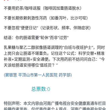
不要用奶茶/咖啡送服（咖啡因加重肠道脱水）
不要长期依赖刺激性泻药（如番泻叶、比沙可啶）
不要忽视"便便日记"（记录形状、频率、伴随症状）
结语：你的肠道需要"轮休"而非"过劳"
乳果糖与聚乙二醇就像肠道调理的"白班与夜班护士"，同时
上岗只会让肠道不堪重负。记住这个公式：科学交替+精准
补液+定期监测=安全通便。下次用药前不妨问问自己：“今
天该给肠道安排哪位’值班员’？”
(窦银慧 平顶山市第一人民医院 药学部)
总票数:
0
特别声明：本文内容由河南广播电视台安全健康直通车栏目
投稿作者发布，仅代表作者个人观点，河南广播电视台安全