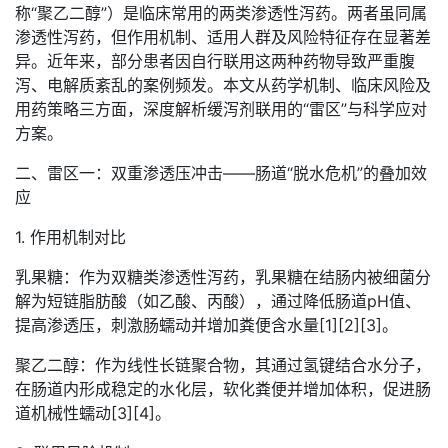
称“聚乙二醇”）是临床常用的两类渗透性泻药。两者虽同属
渗透性泻药，但作用机制、适用人群及风险特征存在显著差
异。近年来，部分患者因自行联用这两种药物导致严重腹
泻、电解质紊乱的案例频发。本文从药学机制、临床风险及
用药策略三方面，深度解析缓泻剂联用的“雷区”与科学应对
方案。
二、雷区一：双重渗透压冲击——肠道“脱水危机”的叠加效
应
1. 作用机制对比
乳果糖：作为双糖类渗透性泻药，乳果糖在结肠内被细菌分
解为短链脂肪酸（如乙酸、丙酸），通过降低肠道pH值、
提高渗透压，刺激肠蠕动并增加粪便含水量[1][2][3]。
聚乙二醇：作为线性长链聚合物，其通过氢键结合水分子，
在肠道内形成稳定的水化层，软化粪便并增加体积，促进肠
道机械性蠕动[3][4]。