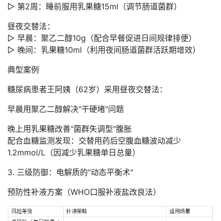
▷ 第2周：睡前服用乳果糖15ml（调节肠道菌群）
昼夜交替法：
▷ 早晨：聚乙二醇10g（配合早餐促进日间规律排便）
▷ 晚间：乳果糖10ml（利用夜间肠道菌群活跃期增效）
典型案例
糖尿病患者王阿姨（62岁）采用昼夜交替法：
早晨用聚乙二醇解决"干硬堵"问题
晚上用乳果糖改善"菌群失调型"腹胀
配合血糖监测发现：交替用药后空腹血糖波动减少
1.2mmol/L（因减少乳果糖单日总量）
3. 三级防御：电解质的"动态平衡术"
预防性补液方案（WHO口服补液盐改良法）