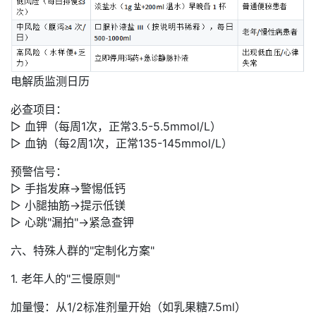
电解质监测日历
必查项目：
▷ 血钾（每周1次，正常3.5-5.5mmol/L）
▷ 血钠（每2周1次，正常135-145mmol/L）
预警信号：
▷ 手指发麻→警惕低钙
▷ 小腿抽筋→提示低镁
▷ 心跳"漏拍"→紧急查钾
六、特殊人群的"定制化方案"
1. 老年人的"三慢原则"
加量慢：从1/2标准剂量开始（如乳果糖7.5ml）