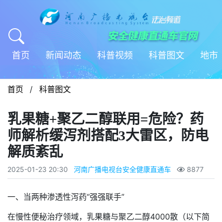
首页
新闻动态
科普视频
科普图文
地市
首页
/
科普图文
乳果糖+聚乙二醇联用=危险？药
师解析缓泻剂搭配3大雷区，防电
解质紊乱
2025-01-23 20:30
河南广播电视台安全健康直通车
8877
一、当两种渗透性泻药“强强联手”
在慢性便秘治疗领域，乳果糖与聚乙二醇4000散（以下简