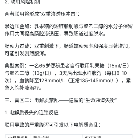
2. 联用风险机制
两者联用将形成“双重渗透压冲击”：
渗透压叠加：乳果糖的短链脂肪酸与聚乙二醇的水分子保留
作用共同提高肠腔渗透压，导致肠道过度脱水。
肠动力过载：双重刺激下，肠道蠕动频率和强度显著增加，
可能引发剧烈腹泻。
典型案例：一名65岁便秘患者自行联用乳果糖（15ml/日）
与聚乙二醇（10g/日），3天后出现水样腹泻（每日8-10
次），血钠降至128mmol/L（正常135-145mmol/L），紧
急入院补液治疗。
三、雷区二：电解质紊乱——隐匿的“生命通道失衡”
1. 电解质丢失的连锁反应
联用导致的严重腹泻可引发以下电解质紊乱：