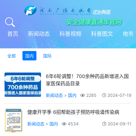
首页
新闻动态
科普视频
科普图文
地市
全部
国内
国际
6年6轮调整！700余种药品新增进入国
家医保药品目录
新闻动态
>
国内
2285
2024-07-19
健康开学季 6招帮助孩子预防呼吸道传染病
新闻动态
>
国内
4534
2024-09-11