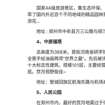
国家4A级旅游景区，集生态环保、
萃了国内外近百个不同地域的精品园林
添花...
地址 : 郑州市中牟县万三公路与郑汴
4、中原福塔
总高度为388米，首批河南省研学旅
全景手绘油画两项“世界之最”。先后被
十大标志性建筑。塔楼101层，主要经
底。赏月视野极佳~
地址：管城回族区航海东路与机场
5、人民公园
在郑州市内，最好的赏月地莫过于你