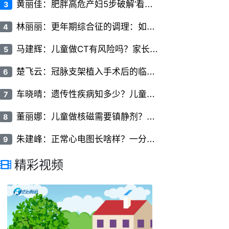
黄
丽佳：肥胖高危产妇5步破解‘看不见的椎间隙’
3
林
丽丽：更年期综合征的调理：如何平稳度过更年期
4
马
建辉：儿童做CT有风险吗？家长必知的儿科CT检查常识
5
楚
飞云：冠脉支架植入手术后的临床护理要点有哪些
6
车
晓晴：遗传性疾病知多少？儿童常见遗传病的类型与症状
7
董
丽娜：儿童做核磁需要镇静剂？家长关心的问题全解答
8
朱
建峰：正常心电图长啥样？一分钟看懂P波、QRS波和T波
9
精彩视频