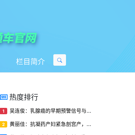
栏目简介
热度排行
吴
连俊：乳腺癌的早期预警信号与筛查方法
1
黄
丽佳：抗凝药产妇紧急剖宫产，椎管内麻醉的‘停药时间窗’解密
2