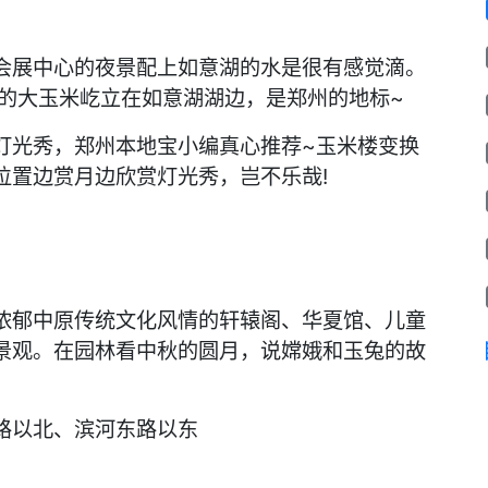
展中心的夜景配上如意湖的水是很有感觉滴。
色的大玉米屹立在如意湖湖边，是郑州的地标~
光秀，郑州本地宝小编真心推荐~玉米楼变换
位置边赏月边欣赏灯光秀，岂不乐哉!
郁中原传统文化风情的轩辕阁、华夏馆、儿童
景观。在园林看中秋的圆月，说嫦娥和玉兔的故
以北、滨河东路以东