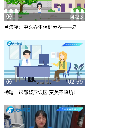
14:23
吕沛宛：中医养生保健素养——夏
02:59
杨瑞：眼部整形误区 变美不踩坑!