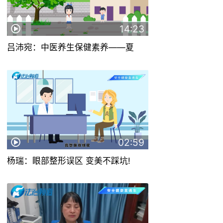
14:23
吕沛宛：中医养生保健素养——夏
02:59
杨瑞：眼部整形误区 变美不踩坑!