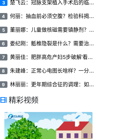
楚
飞云：冠脉支架植入手术后的临床护理要点有哪些
3
何
丽：抽血前必须空腹？检验科揭秘：这些检查项目有特殊要求
4
董
丽娜：儿童做核磁需要镇静剂？家长关心的问题全解答
5
娄
纪刚：骶椎隐裂是什么？需要治疗吗？
6
黄
丽佳：肥胖高危产妇5步破解‘看不见的椎间隙’
7
朱
建峰：正常心电图长啥样？一分钟看懂P波、QRS波和T波
8
林
丽丽：更年期综合征的调理：如何平稳度过更年期
9
精彩视频