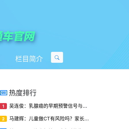
栏目简介
热度排行
吴
连俊：乳腺癌的早期预警信号与筛查方法
1
马
建辉：儿童做CT有风险吗？家长必知的儿科CT检查常识
2