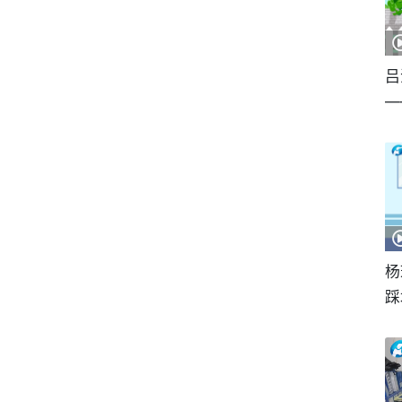
吕
—
杨
踩