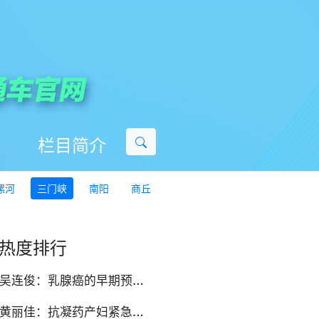
栏目简介
漯河
三门峡
南阳
商丘
热度排行
吴
连俊：乳腺癌的早期预警信号与筛查方法
黄
丽佳：抗凝药产妇紧急剖宫产，椎管内麻醉的‘停药时间窗’解密