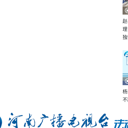
赵
理
独
杨
不