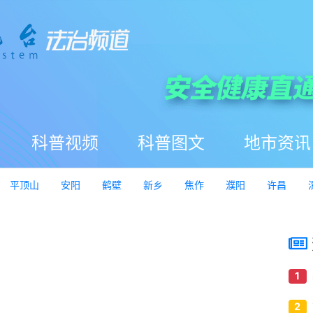
科普视频
科普图文
地市资讯
平顶山
安阳
鹤壁
新乡
焦作
濮阳
许昌
1
2