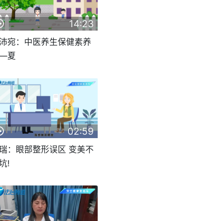
14:23
沛宛：中医养生保健素养
—夏
02:59
瑞：眼部整形误区 变美不
坑!