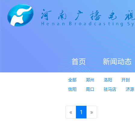
首页
新闻动态
全部
郑州
洛阳
开封
信阳
周口
驻马店
济源
«
1
»