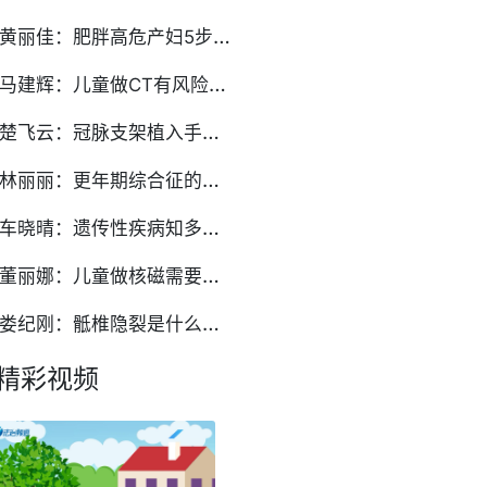
黄
丽佳：肥胖高危产妇5步破解‘看不见的椎间隙’
马
建辉：儿童做CT有风险吗？家长必知的儿科CT检查常识
楚
飞云：冠脉支架植入手术后的临床护理要点有哪些
林
丽丽：更年期综合征的调理：如何平稳度过更年期
车
晓晴：遗传性疾病知多少？儿童常见遗传病的类型与症状
董
丽娜：儿童做核磁需要镇静剂？家长关心的问题全解答
娄
纪刚：骶椎隐裂是什么？需要治疗吗？
精彩视频