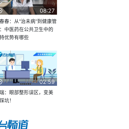
08:27
春春：从“治未病”到健康管
：中医药在公共卫生中的
特优势有哪些
02:59
瑞：眼部整形误区，变美
踩坑！