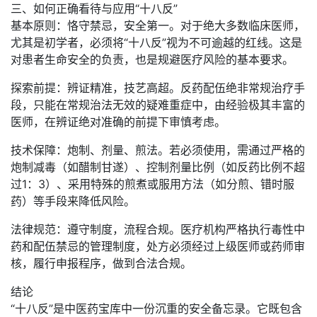
三、如何正确看待与应用“十八反”
基本原则：恪守禁忌，安全第一。对于绝大多数临床医师，
尤其是初学者，必须将“十八反”视为不可逾越的红线。这是
对患者生命安全的负责，也是规避医疗风险的基本要求。
探索前提：辨证精准，技艺高超。反药配伍绝非常规治疗手
段，只能在常规治法无效的疑难重症中，由经验极其丰富的
医师，在辨证绝对准确的前提下审慎考虑。
技术保障：炮制、剂量、煎法。若必须使用，需通过严格的
炮制减毒（如醋制甘遂）、控制剂量比例（如反药比例不超
过1：3）、采用特殊的煎煮或服用方法（如分煎、错时服
药）等手段来降低风险。
法律规范：遵守制度，流程合规。医疗机构严格执行毒性中
药和配伍禁忌的管理制度，处方必须经过上级医师或药师审
核，履行申报程序，做到合法合规。
结论
“十八反”是中医药宝库中一份沉重的安全备忘录。它既包含