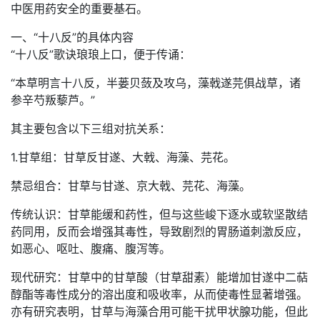
中医用药安全的重要基石。
一、“十八反”的具体内容
“十八反”歌诀琅琅上口，便于传诵：
“本草明言十八反，半蒌贝蔹及攻乌，藻戟遂芫俱战草，诸
参辛芍叛藜芦。”
其主要包含以下三组对抗关系：
1.甘草组：甘草反甘遂、大戟、海藻、芫花。
禁忌组合：甘草与甘遂、京大戟、芫花、海藻。
传统认识：甘草能缓和药性，但与这些峻下逐水或软坚散结
药同用，反而会增强其毒性，导致剧烈的胃肠道刺激反应，
如恶心、呕吐、腹痛、腹泻等。
现代研究：甘草中的甘草酸（甘草甜素）能增加甘遂中二萜
醇酯等毒性成分的溶出度和吸收率，从而使毒性显著增强。
亦有研究表明，甘草与海藻合用可能干扰甲状腺功能，但此