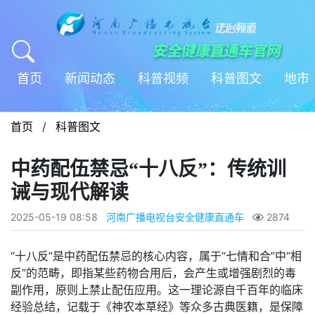
首页
新闻动态
科普视频
科普图文
地市
首页
/
科普图文
中药配伍禁忌“十八反”：传统训
诫与现代解读
2025-05-19 08:58
河南广播电视台安全健康直通车
2874
“十八反”是中药配伍禁忌的核心内容，属于“七情和合”中“相
反”的范畴，即指某些药物合用后，会产生或增强剧烈的毒
副作用，原则上禁止配伍应用。这一理论源自千百年的临床
经验总结，记载于《神农本草经》等众多古典医籍，是保障