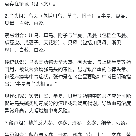
点存在争议（见下文）。
2.乌头组：乌头（包括川乌、草乌、附子）反半夏、瓜蒌、
贝母、白蔹、白及。
禁忌组合：川乌、草乌、附子与半夏、瓜蒌（包括全瓜蒌、
瓜蒌皮、瓜蒌子、天花粉）、贝母（包括川贝母、浙贝
母）、白蔹、白及。
传统认识：乌头类药物大辛大热，有大毒，与上述半夏等药
同用，被认为会增强乌头的毒性，易导致严重的心律失常、
神经麻痹等中毒症状。张仲景在《金匮要略》中就已明确指
出：“半夏与乌头相反。”
现代研究：实验证实，半夏、贝母等药物中的某些成分可能
促进乌头碱类剧毒成分的溶出或延缓其代谢，导致血药浓度
异常升高，大幅增加中毒风险。
3.藜芦组：藜芦反人参、沙参、丹参、玄参、细辛、芍药。
禁忌组合：藜芦与人参、丹参、沙参（南、北）、玄参、苦