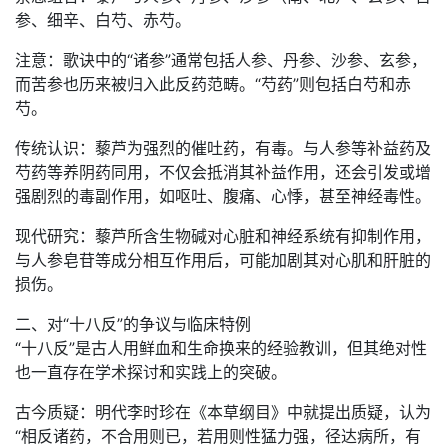
参、细辛、白芍、赤芍。
注意：歌诀中的“诸参”通常包括人参、丹参、沙参、玄参，
而苦参也历来被归入此反药范畴。“芍药”则包括白芍和赤
芍。
传统认识：藜芦为强烈的催吐药，有毒。与人参等补益药及
芍药等养阴药同用，不仅会抵消其补益作用，还会引发或增
强剧烈的毒副作用，如呕吐、腹痛、心悸，甚至神经毒性。
现代研究：藜芦所含生物碱对心脏和神经系统有抑制作用，
与人参皂苷等成分相互作用后，可能加剧其对心肌和肝脏的
损伤。
二、对“十八反”的争议与临床特例
“十八反”是古人用鲜血和生命换来的经验教训，但其绝对性
也一直存在学术探讨和实践上的突破。
古今质疑：明代李时珍在《本草纲目》中就提出质疑，认为
“相反诸药，不合用则已，若用则性猛力强，径达病所，有