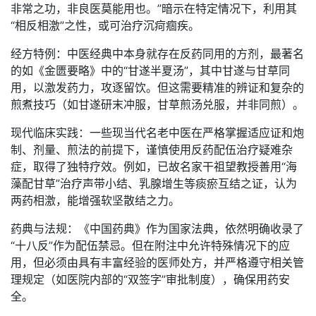
非常之功，非良医莫能用也。”暗示在特定情况下，利用其
“相反相激”之性，或可治疗沉疴痼疾。
经方特例：中医经典中本身就存在反药同用的方剂，最著名
的如《金匮要略》中的“甘遂半夏汤”，其中甘遂与甘草同
用，以激发药力，攻逐留饮。但这需要精准的辨证和复杂的
煎煮技巧（如甘遂研末冲服，甘草煎汤兑服，并非同煎）。
现代临床实践：一些现当代名老中医在严格掌握适应证和炮
制、剂量、煎法的前提下，谨慎使用反药配伍治疗疑难杂
症，取得了独特疗效。例如，已故名家干祖望教授善用“海
藻配甘草”治疗声带小结、乳腺增生等痰瘀互结之证，认为
两药相激，能增强软坚散结之力。
药典与法规：《中国药典》作为国家法典，依然明确收录了
“十八反”作为配伍禁忌。但在附注中允许特殊情况下的应
用，但必须由具有丰富经验的医师处方，并严格遵守相关管
理规定（如医院内部的“双签字”审批制度），确保用药安
全。