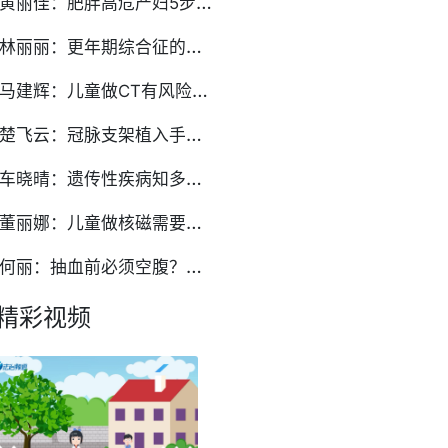
黄
丽佳：肥胖高危产妇5步破解‘看不见的椎间隙’
林
丽丽：更年期综合征的调理：如何平稳度过更年期
马
建辉：儿童做CT有风险吗？家长必知的儿科CT检查常识
楚
飞云：冠脉支架植入手术后的临床护理要点有哪些
车
晓晴：遗传性疾病知多少？儿童常见遗传病的类型与症状
董
丽娜：儿童做核磁需要镇静剂？家长关心的问题全解答
何
丽：抽血前必须空腹？检验科揭秘：这些检查项目有特殊要求
精彩视频