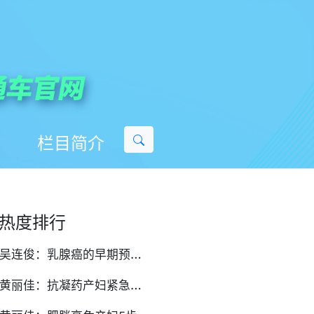
栏目简介
热度排行
吴
连俊：乳腺癌的早期预警信号与筛查方法
黄
丽佳：抗凝药产妇紧急剖宫产，椎管内麻醉的‘停药时间窗’解密