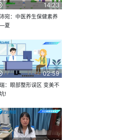
14:23
沛宛：中医养生保健素养
—夏
02:59
瑞：眼部整形误区 变美不
坑!