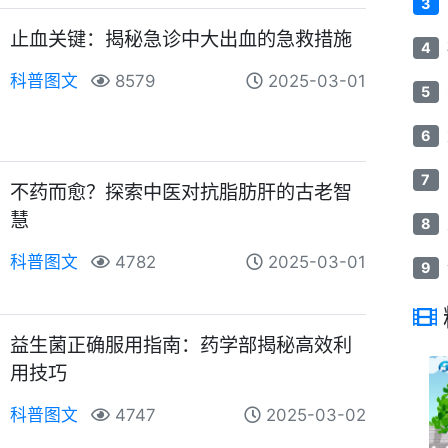
3
止血关键：揭秘急诊中大出血的急救措施
4
科普图文
8579
2025-03-01
5
6
7
不药而愈？探索中医对抗脂肪肝的古老智
慧
8
科普图文
4782
2025-03-01
9
益生菌正确服用指南：药学部揭秘高效利
用技巧
科普图文
4747
2025-03-02