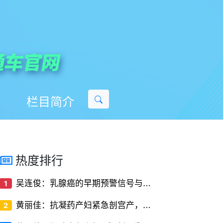
栏目简介
热度排行
吴
连俊：乳腺癌的早期预警信号与筛查方法
1
黄
丽佳：抗凝药产妇紧急剖宫产，椎管内麻醉的‘停药时间窗’解密
2