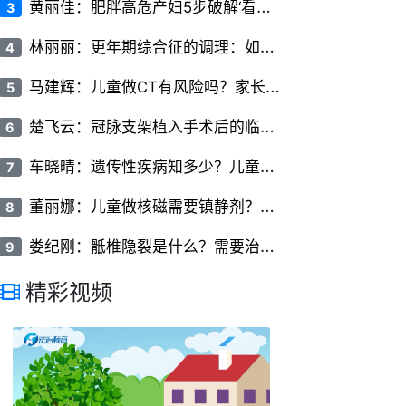
黄
丽佳：肥胖高危产妇5步破解‘看不见的椎间隙’
3
林
丽丽：更年期综合征的调理：如何平稳度过更年期
4
马
建辉：儿童做CT有风险吗？家长必知的儿科CT检查常识
5
楚
飞云：冠脉支架植入手术后的临床护理要点有哪些
6
车
晓晴：遗传性疾病知多少？儿童常见遗传病的类型与症状
7
董
丽娜：儿童做核磁需要镇静剂？家长关心的问题全解答
8
娄
纪刚：骶椎隐裂是什么？需要治疗吗？
9
精彩视频