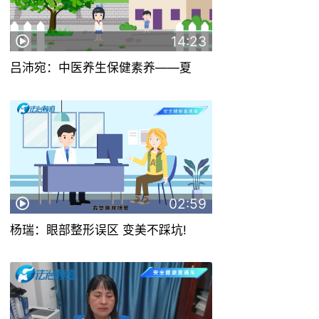
14:23
吕沛宛：中医养生保健素养——夏
02:59
杨瑞：眼部整形误区 变美不踩坑!