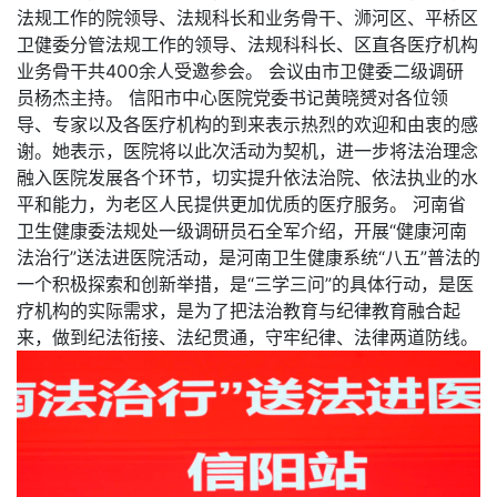
法规工作的院领导、法规科长和业务骨干、浉河区、平桥区
卫健委分管法规工作的领导、法规科科长、区直各医疗机构
业务骨干共400余人受邀参会。 会议由市卫健委二级调研
员杨杰主持。 信阳市中心医院党委书记黄晓赟对各位领
导、专家以及各医疗机构的到来表示热烈的欢迎和由衷的感
谢。她表示，医院将以此次活动为契机，进一步将法治理念
融入医院发展各个环节，切实提升依法治院、依法执业的水
平和能力，为老区人民提供更加优质的医疗服务。 河南省
卫生健康委法规处一级调研员石全军介绍，开展“健康河南
法治行”送法进医院活动，是河南卫生健康系统“八五”普法的
一个积极探索和创新举措，是“三学三问”的具体行动，是医
疗机构的实际需求，是为了把法治教育与纪律教育融合起
来，做到纪法衔接、法纪贯通，守牢纪律、法律两道防线。