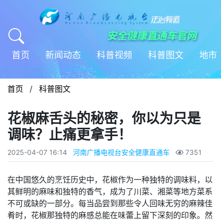
首页
新闻动态
科普视频
科普图文
地市
首页
/
科普图文
花椒麻舌头的秘密，你以为只是
调味？止痛更拿手！
2025-04-07 16:14
河南广播电视台安全健康直通车
7351
在中国悠久的烹饪历史中，花椒作为一种独特的调味料，以
其鲜明的麻味和独特的香气，成为了川菜、湘菜等地方菜系
不可或缺的一部分。每当品尝到那些令人回味无穷的麻辣佳
肴时，花椒那独特的麻感总能在味蕾上留下深刻的印象。然