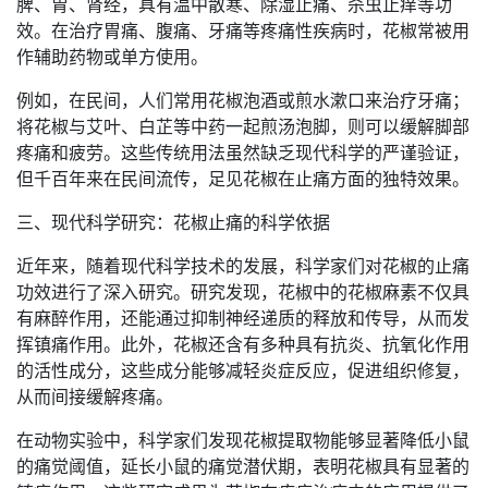
脾、胃、肾经，具有温中散寒、除湿止痛、杀虫止痒等功
效。在治疗胃痛、腹痛、牙痛等疼痛性疾病时，花椒常被用
作辅助药物或单方使用。
例如，在民间，人们常用花椒泡酒或煎水漱口来治疗牙痛；
将花椒与艾叶、白芷等中药一起煎汤泡脚，则可以缓解脚部
疼痛和疲劳。这些传统用法虽然缺乏现代科学的严谨验证，
但千百年来在民间流传，足见花椒在止痛方面的独特效果。
三、现代科学研究：花椒止痛的科学依据
近年来，随着现代科学技术的发展，科学家们对花椒的止痛
功效进行了深入研究。研究发现，花椒中的花椒麻素不仅具
有麻醉作用，还能通过抑制神经递质的释放和传导，从而发
挥镇痛作用。此外，花椒还含有多种具有抗炎、抗氧化作用
的活性成分，这些成分能够减轻炎症反应，促进组织修复，
从而间接缓解疼痛。
在动物实验中，科学家们发现花椒提取物能够显著降低小鼠
的痛觉阈值，延长小鼠的痛觉潜伏期，表明花椒具有显著的