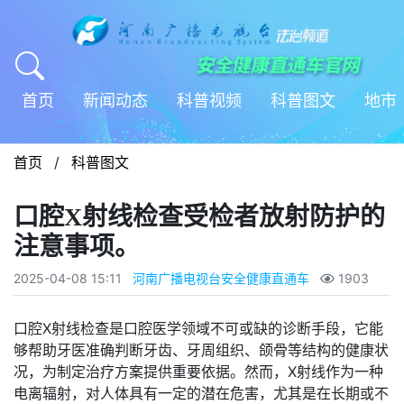
首页
新闻动态
科普视频
科普图文
地市
首页
/
科普图文
口腔X射线检查受检者放射防护的
注意事项。
2025-04-08 15:11
河南广播电视台安全健康直通车
1903
口腔X射线检查是口腔医学领域不可或缺的诊断手段，它能
够帮助牙医准确判断牙齿、牙周组织、颌骨等结构的健康状
况，为制定治疗方案提供重要依据。然而，X射线作为一种
电离辐射，对人体具有一定的潜在危害，尤其是在长期或不