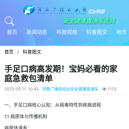
首页
新闻动态
科普视频
科普图文
地市
首页
/
科普图文
手足口病高发期！宝妈必看的家
庭急救包清单
2023-05-11 10:42
河南广播电视台安全健康直通车
1113
一、手足口病核心认知：从病毒特性到疾病进程
1.1 病原体与传播机制
病原体谱系：