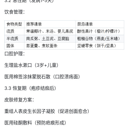
3.2 急性期（发病1-5天）
饮食管理：
口腔护理：
生理盐水漱口（3岁+儿童）
医用棉签涂抹蒙脱石散（口腔溃疡面）
3.3 恢复期（疱疹结痂后）
皮肤修复方案：
重组人表皮生长因子凝胶（促进创面愈合）
医用硅酮敷料（预防疤痕形成）