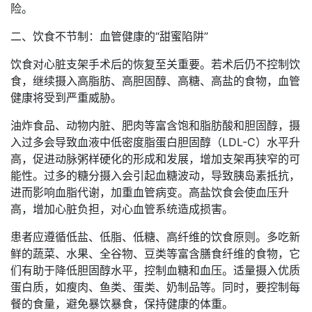
险。
二、饮食不节制：血管健康的“甜蜜陷阱”
饮食对心脏支架手术后的恢复至关重要。若术后仍不控制饮
食，继续摄入高脂肪、高胆固醇、高糖、高盐的食物，血管
健康将受到严重威胁。
油炸食品、动物内脏、肥肉等富含饱和脂肪酸和胆固醇，摄
入过多会导致血液中低密度脂蛋白胆固醇（LDL-C）水平升
高，促进动脉粥样硬化的形成和发展，增加支架再狭窄的可
能性。过多的糖分摄入会引起血糖波动，导致胰岛素抵抗，
进而影响血脂代谢，加重血管病变。高盐饮食会使血压升
高，增加心脏负担，对心血管系统造成损害。
患者应遵循低盐、低脂、低糖、高纤维的饮食原则。多吃新
鲜的蔬菜、水果、全谷物、豆类等富含膳食纤维的食物，它
们有助于降低胆固醇水平，控制血糖和血压。适量摄入优质
蛋白质，如瘦肉、鱼类、蛋类、奶制品等。同时，要控制每
餐的食量，避免暴饮暴食，保持健康的体重。