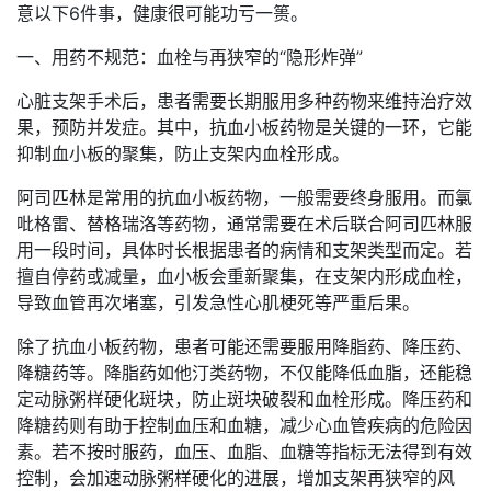
意以下6件事，健康很可能功亏一篑。
一、用药不规范：血栓与再狭窄的“隐形炸弹”
心脏支架手术后，患者需要长期服用多种药物来维持治疗效
果，预防并发症。其中，抗血小板药物是关键的一环，它能
抑制血小板的聚集，防止支架内血栓形成。
阿司匹林是常用的抗血小板药物，一般需要终身服用。而氯
吡格雷、替格瑞洛等药物，通常需要在术后联合阿司匹林服
用一段时间，具体时长根据患者的病情和支架类型而定。若
擅自停药或减量，血小板会重新聚集，在支架内形成血栓，
导致血管再次堵塞，引发急性心肌梗死等严重后果。
除了抗血小板药物，患者可能还需要服用降脂药、降压药、
降糖药等。降脂药如他汀类药物，不仅能降低血脂，还能稳
定动脉粥样硬化斑块，防止斑块破裂和血栓形成。降压药和
降糖药则有助于控制血压和血糖，减少心血管疾病的危险因
素。若不按时服药，血压、血脂、血糖等指标无法得到有效
控制，会加速动脉粥样硬化的进展，增加支架再狭窄的风