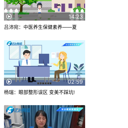
14:23
吕沛宛：中医养生保健素养——夏
02:59
杨瑞：眼部整形误区 变美不踩坑!