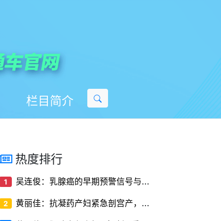
栏目简介
热度排行
吴
连俊：乳腺癌的早期预警信号与筛查方法
1
黄
丽佳：抗凝药产妇紧急剖宫产，椎管内麻醉的‘停药时间窗’解密
2