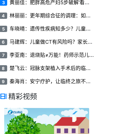
黄
丽佳：肥胖高危产妇5步破解‘看不见的椎间隙’
3
林
丽丽：更年期综合征的调理：如何平稳度过更年期
4
车
晓晴：遗传性疾病知多少？儿童常见遗传病的类型与症状
5
马
建辉：儿童做CT有风险吗？家长必知的儿科CT检查常识
6
李
亚南：退烧贴≠万能！药师示范儿童额头/腋下交替贴敷法+超过38.5℃必须联用口服药
7
楚
飞云：冠脉支架植入手术后的临床护理要点有哪些
8
秦
海肖：安宁疗护，让临终之旅不再冰冷
9
精彩视频