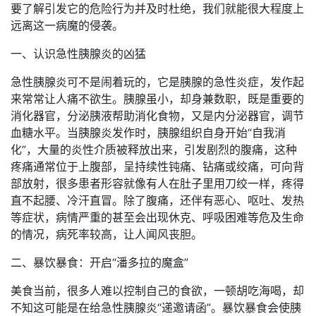
要了解引发它的危险行为并及时杜绝，我们就能很大程度上
远离这一病魔的侵袭。
一、认识急性胰腺炎的凶猛
急性胰腺炎可不是闹着玩的，它是胰腺的急性炎症，发作起
来常常让人痛不欲生。胰腺虽小，却身兼数职，既是重要的
消化器官，分泌胰液帮助消化食物，又是内分泌器官，调节
血糖水平。当胰腺炎发作时，胰腺组织自身开始“自我消
化”，大量的炎性介质被释放出来，引发剧烈的腹痛，这种
疼痛通常位于上腹部，呈持续性钝痛、钻痛或绞痛，可向背
部放射，很多患者形容就像有人在肚子里用刀绞一样，疼得
直不起腰、冷汗直冒。除了腹痛，还伴有恶心、呕吐、发热
等症状，病情严重的甚至会出现休克、呼吸困难等危及生命
的情况，病死率较高，让人闻风丧胆。
二、暴饮暴食：开启“潘多拉的魔盒”
美食当前，很多人难以控制自己的食欲，一顿胡吃海喝，却
不知这可能是在给急性胰腺炎“递邀请函”。暴饮暴食会使胰