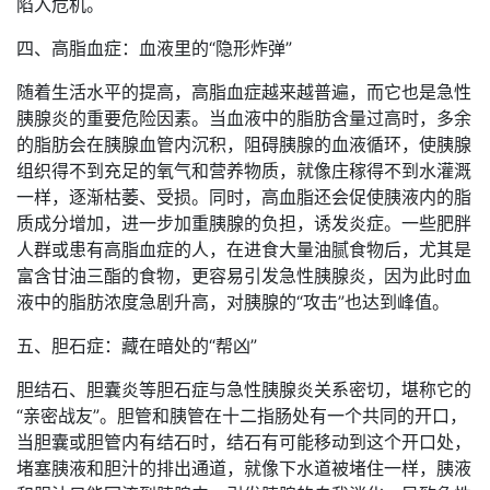
陷入危机。
四、高脂血症：血液里的“隐形炸弹”
随着生活水平的提高，高脂血症越来越普遍，而它也是急性
胰腺炎的重要危险因素。当血液中的脂肪含量过高时，多余
的脂肪会在胰腺血管内沉积，阻碍胰腺的血液循环，使胰腺
组织得不到充足的氧气和营养物质，就像庄稼得不到水灌溉
一样，逐渐枯萎、受损。同时，高血脂还会促使胰液内的脂
质成分增加，进一步加重胰腺的负担，诱发炎症。一些肥胖
人群或患有高脂血症的人，在进食大量油腻食物后，尤其是
富含甘油三酯的食物，更容易引发急性胰腺炎，因为此时血
液中的脂肪浓度急剧升高，对胰腺的“攻击”也达到峰值。
五、胆石症：藏在暗处的“帮凶”
胆结石、胆囊炎等胆石症与急性胰腺炎关系密切，堪称它的
“亲密战友”。胆管和胰管在十二指肠处有一个共同的开口，
当胆囊或胆管内有结石时，结石有可能移动到这个开口处，
堵塞胰液和胆汁的排出通道，就像下水道被堵住一样，胰液