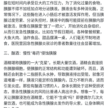
腺在短时间内承受巨大的工作压力，为了消化过量的食物，
胰腺不得不加班加点地分泌胰液。胰液含有多种消化酶，正
常情况下，这些酶在进入小肠后才被激活发挥作用，但当胰
腺过度劳累、分泌失控时，胰液中的酶可能提前在胰腺内部
被激活，就像在胰腺里“放了一把火”，开始消化自身组织，
从而引发急性胰腺炎。比如在节假日期间，各种聚餐频繁，
大鱼大肉、油炸食品、甜品摆满一桌，人们毫无节制地进
食，医院里因急性胰腺炎就诊的患者数量往往会显著增加。
三、酗酒：慢性“毒药”侵蚀胰腺
酒精堪称胰腺的一大“克星”。长期大量饮酒，酒精会直接损
伤胰腺细胞，使胰腺的正常结构和功能遭到破坏。而且，酒
精还会刺激十二指肠乳头水肿，导致胰液排出受阻，就像河
道堵塞一样，胰液只能淤积在胰腺内，压力不断升高，进而
引发炎症。那些有酗酒习惯的人，身体长期处于这种受损状
态，患急性胰腺炎的风险比普通人高出许多。想象一下，每
天让胰腺浸泡在酒精里，它能不“生病”吗？即便偶尔几次大
量饮酒，也可能成为急性胰腺炎发作的导火索，让身体瞬间