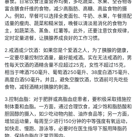
暴食。日常饮食注重营养均衡，多吃蔬菜、水果、全谷物等
富含膳食纤维的食物，减少高脂肪、高糖、高盐食物的摄
入。例如，早餐可以选择全麦面包、牛奶、水果，午餐搭配
适量的瘦肉、蔬菜和糙米饭，晚餐以清淡易消化的食物为
主，如蔬菜汤、蒸鱼、红薯等。此外，还要注意饮食规律，
定时定量进餐，让胰腺养成良好的工作习惯。
2.戒酒或少饮酒：如果您是个爱酒之人，为了胰腺的健康，
一定要尽量控制饮酒量，最好能戒酒。实在无法戒酒的，男
性每天饮酒的酒精含量不应超过25克，女性不超过15克，
相当于啤酒750毫升、葡萄酒250毫升、38度白酒75毫升、
高度白酒50毫升。并且，避免空腹饮酒，饮酒前可先吃些
食物，减轻酒精对胰腺的刺激。
3.控制血脂：对于肥胖或高脂血症患者，要积极采取措施控
制体重和血脂。一方面，通过合理饮食，减少饱和脂肪酸和
胆固醇的摄入，如少吃动物内脏、油炸食品等；另一方面，
增加运动量，每周至少进行150分钟的中等强度有氧运动，
如快走、慢跑、游泳等，必要时在医生指导下服用降脂药
物，保持血脂在正常范围内。