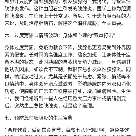
和胆汁只能回流到胰腺内，引发胰腺的自我消化，导致急性
胰腺炎发作。这种由胆石症引发的胰腺炎，医学上称为胆源
性胰腺炎，在临床上十分常见。所以，对于患有胆石症的人
来说，及时治疗胆结石，解除这个潜在威胁，至关重要。
六、过度劳累与情绪波动：身体和心理的“双重打击”
身体过度劳累，免疫力就会下降，胰腺也更容易受到外界因
素的侵害。长时间的高强度工作、熬夜加班，让身体处于疲
惫不堪的状态，此时胰腺的自我修复能力减弱，一旦遇到其
他诱发因素，如饮食不节制，就很容易引发急性胰腺炎。同
样，情绪波动过大，尤其是长期处于焦虑、紧张、愤怒等不
良情绪中，身体会分泌应激激素，影响胰腺的内分泌和消化
功能，使胰腺的正常工作秩序被打乱，增加患病风险。生活
中，我们经常听到一些人在经历重大压力事件或情绪剧变
后，突然患上急性胰腺炎，就是这个道理。
七、预防急性胰腺炎的生活宝典
1.合理饮食：做到饮食有节，每餐七八分饱即可，避免暴饮